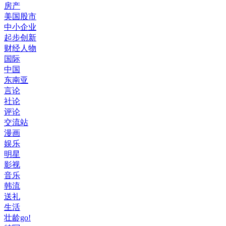
房产
美国股市
中小企业
起步创新
财经人物
国际
中国
东南亚
言论
社论
评论
交流站
漫画
娱乐
明星
影视
音乐
韩流
送礼
生活
壮龄go!