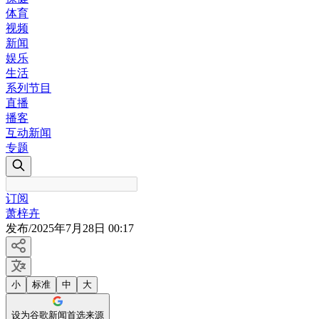
体育
视频
新闻
娱乐
生活
系列节目
直播
播客
互动新闻
专题
订阅
萧梓卉
发布
/
2025年7月28日 00:17
小
标准
中
大
设为谷歌新闻首选来源