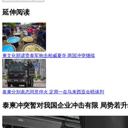
延伸阅读
柬文化部谴责泰军炮击柏威夏寺 两国冲突继续
泰柬分别表态同意停火 定周一在马来西亚会晤谈判
泰柬冲突暂对我国企业冲击有限 局势若