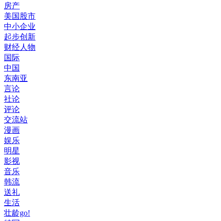
房产
美国股市
中小企业
起步创新
财经人物
国际
中国
东南亚
言论
社论
评论
交流站
漫画
娱乐
明星
影视
音乐
韩流
送礼
生活
壮龄go!