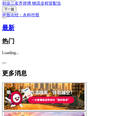
创业三友齐拼搏 物流全程皆配合
下一篇
评股论经：永科控股
最新
热门
Loading...
更多消息