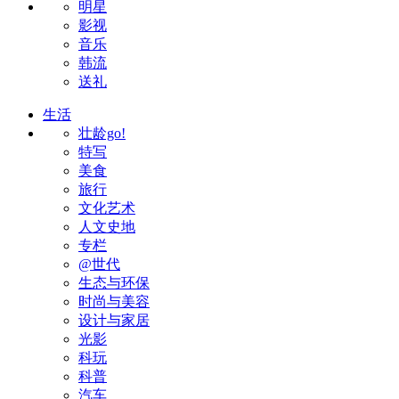
明星
影视
音乐
韩流
送礼
生活
壮龄go!
特写
美食
旅行
文化艺术
人文史地
专栏
@世代
生态与环保
时尚与美容
设计与家居
光影
科玩
科普
汽车