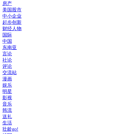
房产
美国股市
中小企业
起步创新
财经人物
国际
中国
东南亚
言论
社论
评论
交流站
漫画
娱乐
明星
影视
音乐
韩流
送礼
生活
壮龄go!