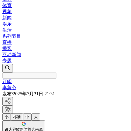
体育
视频
新闻
娱乐
生活
系列节目
直播
播客
互动新闻
专题
订阅
李蕙心
发布
/
2025年7月31日 21:31
小
标准
中
大
设为谷歌新闻首选来源