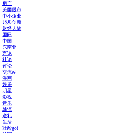
房产
美国股市
中小企业
起步创新
财经人物
国际
中国
东南亚
言论
社论
评论
交流站
漫画
娱乐
明星
影视
音乐
韩流
送礼
生活
壮龄go!