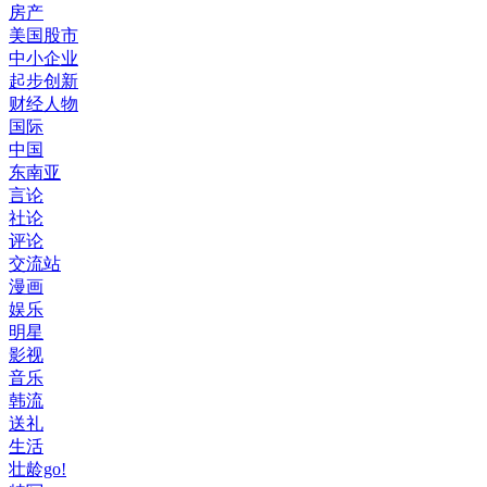
房产
美国股市
中小企业
起步创新
财经人物
国际
中国
东南亚
言论
社论
评论
交流站
漫画
娱乐
明星
影视
音乐
韩流
送礼
生活
壮龄go!