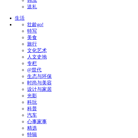
韩流
送礼
生活
壮龄go!
特写
美食
旅行
文化艺术
人文史地
专栏
@世代
生态与环保
时尚与美容
设计与家居
光影
科玩
科普
汽车
心事家事
精选
特辑