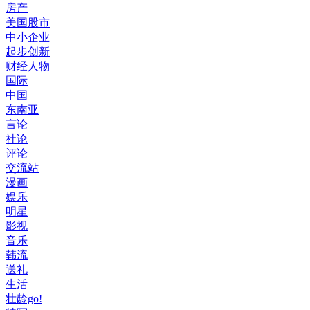
房产
美国股市
中小企业
起步创新
财经人物
国际
中国
东南亚
言论
社论
评论
交流站
漫画
娱乐
明星
影视
音乐
韩流
送礼
生活
壮龄go!