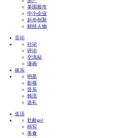
房产
美国股市
中小企业
起步创新
财经人物
言论
社论
评论
交流站
漫画
娱乐
明星
影视
音乐
韩流
送礼
生活
壮龄go!
特写
美食