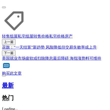
转售组屋
私宅
组屋转售价格
私宅价格
房产
上一篇
花旗：“一天结算”新趋势 风险降低但交易失败率或上升
下一篇
美国就业市场疲软或扫除降息最后障碍 海指涨势料可维持
购买此文章
最新
热门
Loading...