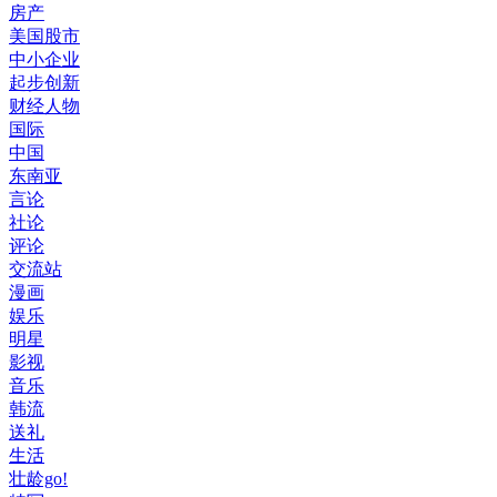
房产
美国股市
中小企业
起步创新
财经人物
国际
中国
东南亚
言论
社论
评论
交流站
漫画
娱乐
明星
影视
音乐
韩流
送礼
生活
壮龄go!