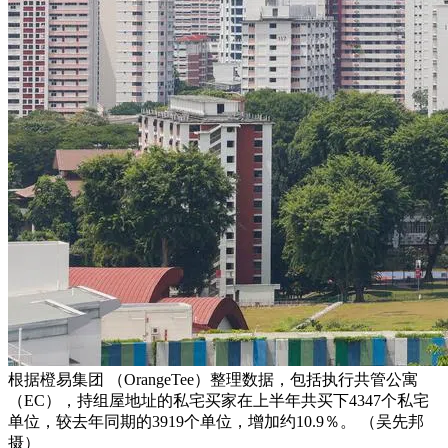
根据橙易集团 （OrangeTee）整理数据，包括执行共管公寓
（EC），持组屋地址的私宅买家在上半年共买下4347个私宅
单位，较去年同期的3919个单位，增加约10.9％。 （吴先邦
摄）