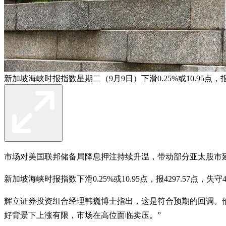
新加坡海峡时报指数星期二（9月9日）下滑0.25%或10.95点，报4
市场对美国联邦储备局降息押注持续升温，带动部分亚太股市
新加坡海峡时报指数下滑0.25%或10.95点，报4297.57点，失守
辉立证券投资组合经理韩巍博士指出，这是符合预期的回调。他
好背景下上涨有限，市场在高位面临卖压。”