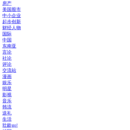
房产
美国股市
中小企业
起步创新
财经人物
国际
中国
东南亚
言论
社论
评论
交流站
漫画
娱乐
明星
影视
音乐
韩流
送礼
生活
壮龄go!