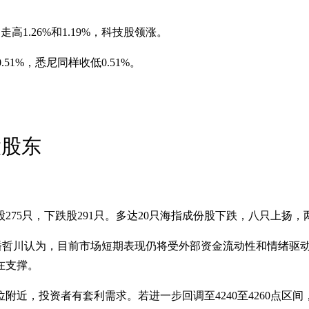
1.26%和1.19%，科技股领涨。
51%，悉尼同样收低0.51%。
大股东
股275只，下跌股291只。多达20只海指成份股下跌，八只上扬
员潘哲川认为，目前市场短期表现仍将受外部资金流动性和情绪驱
在支撑。
近，投资者有套利需求。若进一步回调至4240至4260点区