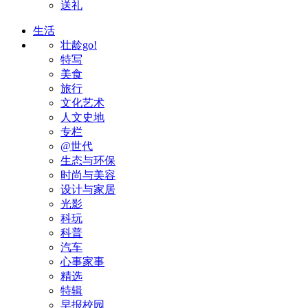
送礼
生活
壮龄go!
特写
美食
旅行
文化艺术
人文史地
专栏
@世代
生态与环保
时尚与美容
设计与家居
光影
科玩
科普
汽车
心事家事
精选
特辑
早报校园