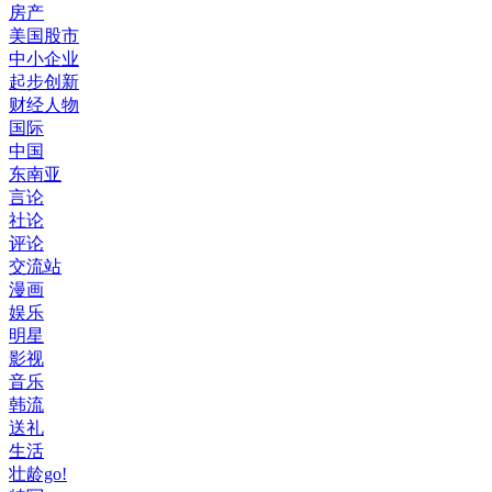
房产
美国股市
中小企业
起步创新
财经人物
国际
中国
东南亚
言论
社论
评论
交流站
漫画
娱乐
明星
影视
音乐
韩流
送礼
生活
壮龄go!