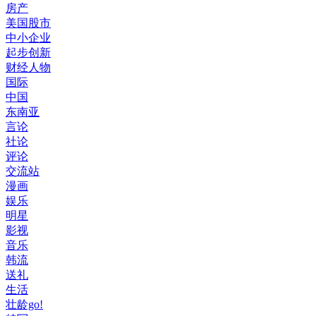
房产
美国股市
中小企业
起步创新
财经人物
国际
中国
东南亚
言论
社论
评论
交流站
漫画
娱乐
明星
影视
音乐
韩流
送礼
生活
壮龄go!