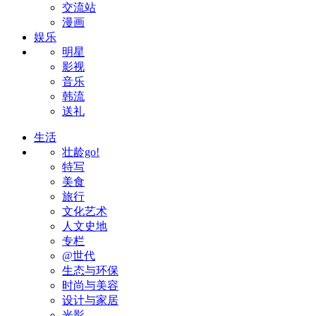
交流站
漫画
娱乐
明星
影视
音乐
韩流
送礼
生活
壮龄go!
特写
美食
旅行
文化艺术
人文史地
专栏
@世代
生态与环保
时尚与美容
设计与家居
光影