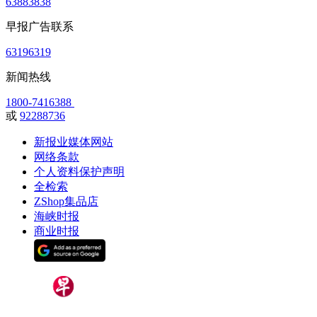
63883838
早报广告联系
63196319
新闻热线
1800-7416388
或
92288736
新报业媒体网站
网络条款
个人资料保护声明
全检索
ZShop集品店
海峡时报
商业时报