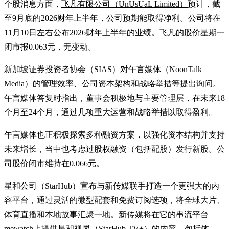
个股消息方面，
飞凡有限公司（UnUsUaL Limited）
预计，截
至9月底的2026财年上半年，公司预期能取得净利。公司将在
11月10日左右公布2026财年上半年的业绩。飞凡的股价星期一
闭市报0.063元，无变动。
新加坡证券投资者协会（SIAS）对
午言媒体（NoonTalk
Media）
的管理效率、公司资本架构和战略举措等提出询问。
午言媒体答复时指出，董事会积极地与主要管理层，在未来18
个月至24个月，通过几项重大运营和战略举措以取得盈利。
午言媒体也正积极探索多种融资方案，以强化资本结构并支持
未来增长，当中也考虑过股权融资（包括配股）发行新股。公
司股价闭市维持在0.066元。
星和公司（StarHub）宣布与新传媒联手打造一个更强大的内
容平台，通过灵活的微型配套和免费订阅选项，将全球大片、
体育直播和本地故事汇聚一地。新传媒将在它的串流平台
mewatch上提供星和视界（StarHub TV+）的内容，包括体