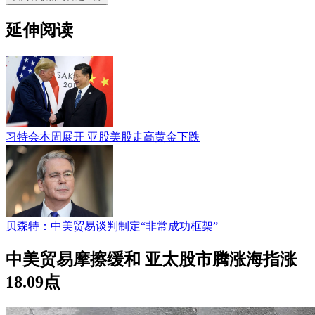
延伸阅读
习特会本周展开 亚股美股走高黄金下跌
贝森特：中美贸易谈判制定“非常成功框架”
中美贸易摩擦缓和 亚太股市腾涨海指涨
18.09点