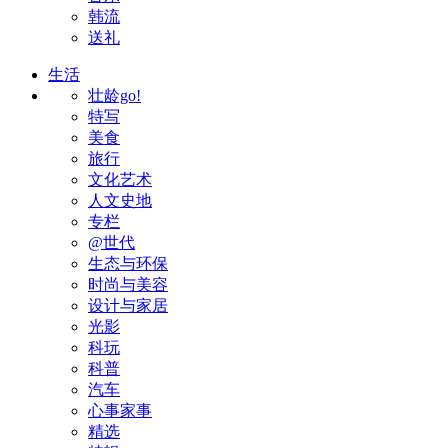
韩流
送礼
生活
壮龄go!
特写
美食
旅行
文化艺术
人文史地
专栏
@世代
生态与环保
时尚与美容
设计与家居
光影
科玩
科普
汽车
心事家事
精选