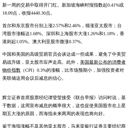
新一周的交易中取得开门红。新加坡海峡时报指数起0.41%或
18.09点，收报4440.30点。
首尔和东京股市分别上涨2.57%和2.46%，领涨亚太股市；台
湾股市涨幅达1.68%。深圳和上海股市大涨1.26%和1.18%，香
港则起1.05%。澳大利亚股市微涨0.37%。
中国和美国的高级贸易官员会谈达成一些成果，避免了中美贸
易战升级，亚太股市应声走高。此外，
美国最新公布的消费者
物价指数
（CPI）0.3%的涨幅，比市场预期小，加强投资者对
美联储这周会议后减息的信心。
辉立证券首席股票经纪谭莹莹接受《联合早报》访问时说，基
于数据，这周宣布减息的概率很大，这也促使美国股市在上星
期五大涨的原因，而海指未来两周的表现也将向好。
鉴于海指涨幅不及其他亚太股市，马来亚银行证券主要经纪商