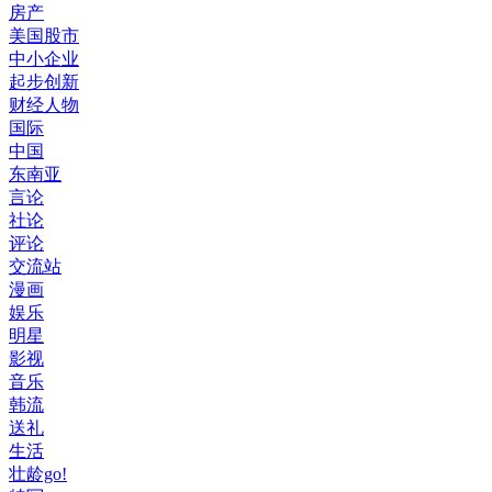
房产
美国股市
中小企业
起步创新
财经人物
国际
中国
东南亚
言论
社论
评论
交流站
漫画
娱乐
明星
影视
音乐
韩流
送礼
生活
壮龄go!