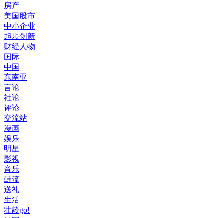
房产
美国股市
中小企业
起步创新
财经人物
国际
中国
东南亚
言论
社论
评论
交流站
漫画
娱乐
明星
影视
音乐
韩流
送礼
生活
壮龄go!