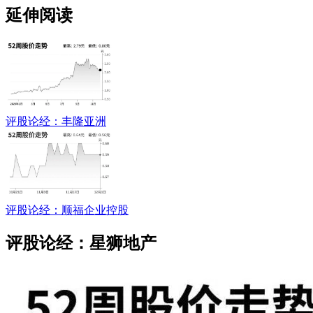
延伸阅读
评股论经：丰隆亚洲
评股论经：顺福企业控股
评股论经：星狮地产