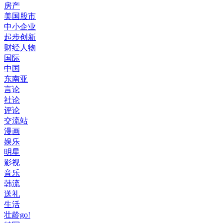
房产
美国股市
中小企业
起步创新
财经人物
国际
中国
东南亚
言论
社论
评论
交流站
漫画
娱乐
明星
影视
音乐
韩流
送礼
生活
壮龄go!