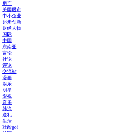
房产
美国股市
中小企业
起步创新
财经人物
国际
中国
东南亚
言论
社论
评论
交流站
漫画
娱乐
明星
影视
音乐
韩流
送礼
生活
壮龄go!