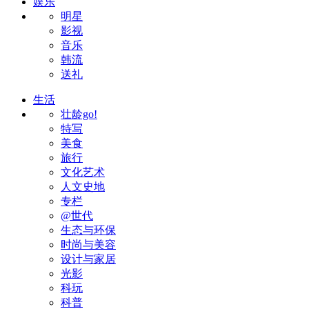
娱乐
明星
影视
音乐
韩流
送礼
生活
壮龄go!
特写
美食
旅行
文化艺术
人文史地
专栏
@世代
生态与环保
时尚与美容
设计与家居
光影
科玩
科普