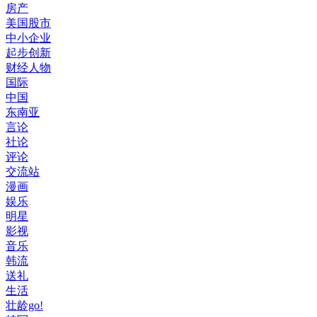
房产
美国股市
中小企业
起步创新
财经人物
国际
中国
东南亚
言论
社论
评论
交流站
漫画
娱乐
明星
影视
音乐
韩流
送礼
生活
壮龄go!