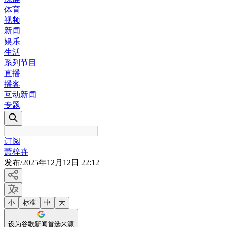
体育
视频
新闻
娱乐
生活
系列节目
直播
播客
互动新闻
专题
订阅
萧梓卉
发布
/
2025年12月12日 22:12
小
标准
中
大
设为谷歌新闻首选来源