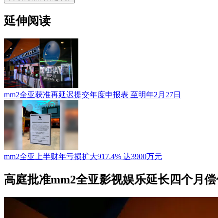
延伸阅读
mm2全亚获准再延迟提交年度申报表 至明年2月27日
mm2全亚上半财年亏损扩大917.4% 达3900万元
高庭批准mm2全亚影视娱乐延长四个月偿