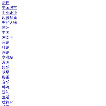
房产
美国股市
中小企业
起步创新
财经人物
国际
中国
东南亚
言论
社论
评论
交流站
漫画
娱乐
明星
影视
音乐
韩流
送礼
生活
壮龄go!