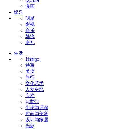
交流站
漫画
娱乐
明星
影视
音乐
韩流
送礼
生活
壮龄go!
特写
美食
旅行
文化艺术
人文史地
专栏
@世代
生态与环保
时尚与美容
设计与家居
光影