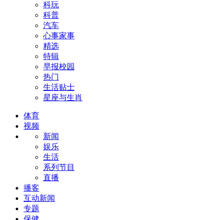
科玩
科普
汽车
心事家事
精选
特辑
早报校园
热门
生活贴士
星座与生肖
体育
视频
新闻
娱乐
生活
系列节目
直播
播客
互动新闻
专题
保健