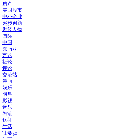
房产
美国股市
中小企业
起步创新
财经人物
国际
中国
东南亚
言论
社论
评论
交流站
漫画
娱乐
明星
影视
音乐
韩流
送礼
生活
壮龄go!