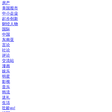
房产
美国股市
中小企业
起步创新
财经人物
国际
中国
东南亚
言论
社论
评论
交流站
漫画
娱乐
明星
影视
音乐
韩流
送礼
生活
壮龄go!