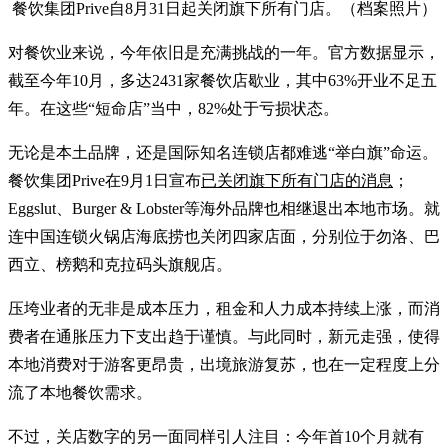
餐饮集团Prive自8月31日起关闭旗下所有门店。（档案照片）
对餐饮业来说，今年依旧是充满挑战的一年。官方数据显示，
截至今年10月，多达2431家餐饮店歇业，其中63%开业不足五
年。在这些“短命店”当中，82%处于亏损状态。
无论是本土品牌，还是国际知名连锁店都难逃“举白旗”命运。
餐饮集团Prive在9月1日宣布
已关闭旗下所有门店的消息
；
Eggslut、Burger & Lobster等海外品牌也相继退出本地市场。就
连中国连锁火锅店海底捞也关闭四家店面，分别位于勿洛、巴
西立、榜鹅和克拉码头旗舰店。
压垮业者的无非是成本压力，租金和人力成本持续上涨，而消
费者在通胀压力下支出趋于谨慎。与此同时，新元走强，使得
本地消费对于游客更昂贵，出境旅游复苏，也在一定程度上分
流了本地餐饮需求。
不过，关店数字的另一面同样引人注目：今年首10个月就有