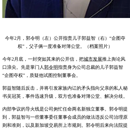
今年2月，郭令明（左）公开指责儿子郭益智（右）“企图夺
权”，父子俩一度准备对簿公堂。（档案照片）
今年2月底，一封突如其来的公开信，把
城市发展
推上舆论风
口浪尖。先是掌门人
郭令明
指责身为公司总裁的儿子郭益智
“企图夺权”，质疑他试图控制董事会。
郭益智随后反击，并将引发家族内讧的矛头指向父亲的私人秘
书吴冠英，事件迅速升级，双方也准备对簿公堂、解决分歧。
内部争议的导火线是公司匆忙任命两名新独立董事。郭令明提
到，郭益智与一些董事委任董事会成员的做法违反公司治理原
则和准则，以及新加坡交易所上市规则。郭令明后来向法院提