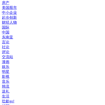
房产
美国股市
中小企业
起步创新
财经人物
国际
中国
东南亚
言论
社论
评论
交流站
漫画
娱乐
明星
影视
音乐
韩流
送礼
生活
壮龄go!