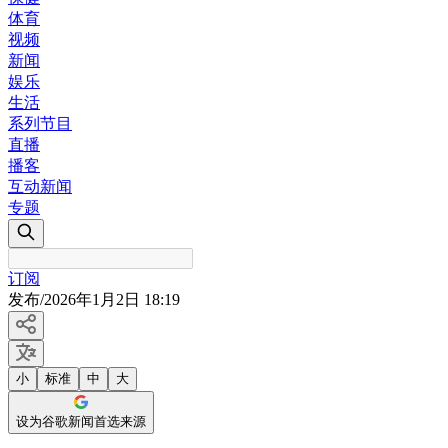
体育
视频
新闻
娱乐
生活
系列节目
直播
播客
互动新闻
专题
订阅
发布
/
2026年1月2日 18:19
小
标准
中
大
设为谷歌新闻首选来源