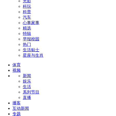
光影
科玩
科普
汽车
心事家事
精选
特辑
早报校园
热门
生活贴士
星座与生肖
体育
视频
新闻
娱乐
生活
系列节目
直播
播客
互动新闻
专题