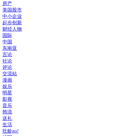
房产
美国股市
中小企业
起步创新
财经人物
国际
中国
东南亚
言论
社论
评论
交流站
漫画
娱乐
明星
影视
音乐
韩流
送礼
生活
壮龄go!