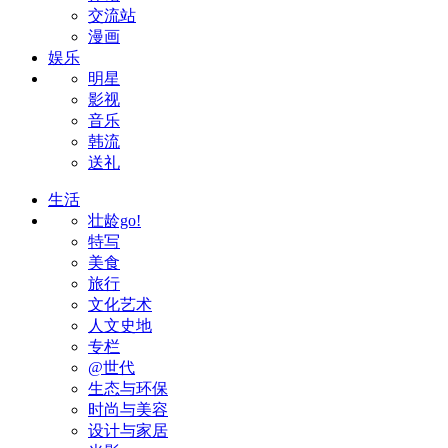
交流站
漫画
娱乐
明星
影视
音乐
韩流
送礼
生活
壮龄go!
特写
美食
旅行
文化艺术
人文史地
专栏
@世代
生态与环保
时尚与美容
设计与家居