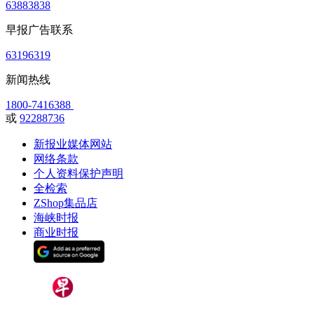
63883838
早报广告联系
63196319
新闻热线
1800-7416388
或
92288736
新报业媒体网站
网络条款
个人资料保护声明
全检索
ZShop集品店
海峡时报
商业时报