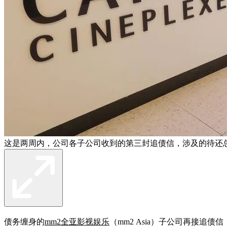
这是两周内，公司各子公司收到的第三封追债信，涉及的待还总金
债务缠身的
mm2全亚影视娱乐
（mm2 Asia）子公司再接追债