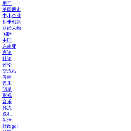
房产
美国股市
中小企业
起步创新
财经人物
国际
中国
东南亚
言论
社论
评论
交流站
漫画
娱乐
明星
影视
音乐
韩流
送礼
生活
壮龄go!