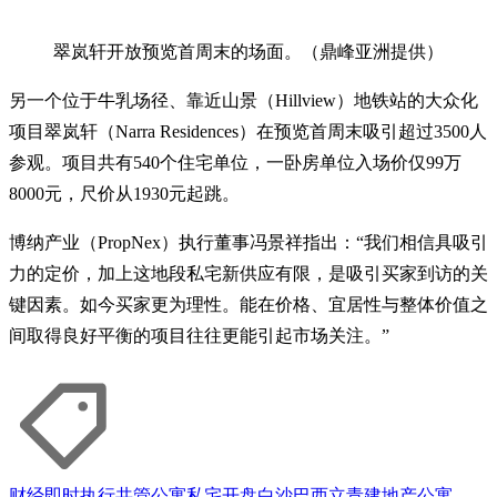
翠岚轩开放预览首周末的场面。（鼎峰亚洲提供）
另一个位于牛乳场径、靠近山景（Hillview）地铁站的大众化
项目翠岚轩（Narra Residences）在预览首周末吸引超过3500人
参观。项目共有540个住宅单位，一卧房单位入场价仅99万
8000元，尺价从1930元起跳。
博纳产业（PropNex）执行董事冯景祥指出：“我们相信具吸引
力的定价，加上这地段私宅新供应有限，是吸引买家到访的关
键因素。如今买家更为理性。能在价格、宜居性与整体价值之
间取得良好平衡的项目往往更能引起市场关注。”
财经即时
执行共管公寓
私宅
开盘
白沙
巴西立
青建地产
公寓