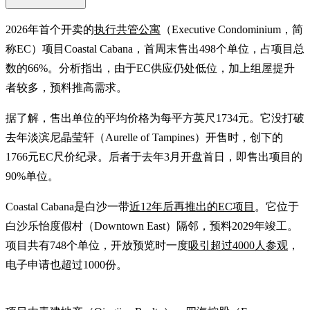
2026年首个开卖的
执行共管公寓
（Executive Condominium，简
称EC）项目Coastal Cabana，首周末售出498个单位，占项目总
数的66%。分析指出，由于EC供应仍处低位，加上组屋提升
者较多，预料推高需求。
据了解，售出单位的平均价格为每平方英尺1734元。它没打破
去年淡滨尼晶莹轩（Aurelle of Tampines）开售时，创下的
1766元EC尺价纪录。后者于去年3月开盘首日，即售出项目的
90%单位。
Coastal Cabana是白沙一带
近12年后再推出的EC项目
。它位于
白沙乐怡度假村（Downtown East）隔邻，预料2029年竣工。
项目共有748个单位，开放预览时一度
吸引超过4000人参观
，
电子申请也超过1000份。