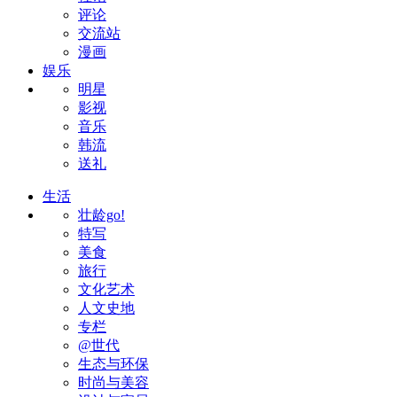
评论
交流站
漫画
娱乐
明星
影视
音乐
韩流
送礼
生活
壮龄go!
特写
美食
旅行
文化艺术
人文史地
专栏
@世代
生态与环保
时尚与美容