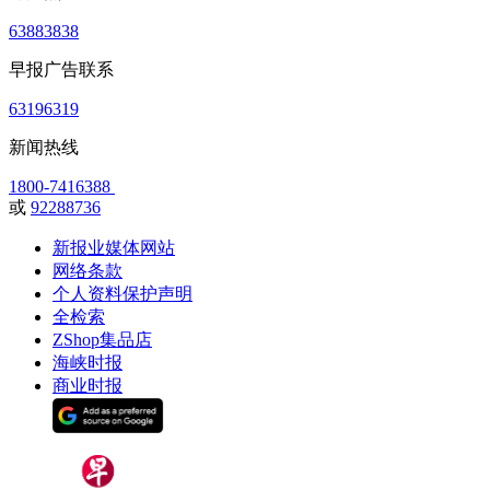
63883838
早报广告联系
63196319
新闻热线
1800-7416388
或
92288736
新报业媒体网站
网络条款
个人资料保护声明
全检索
ZShop集品店
海峡时报
商业时报