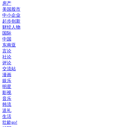
房产
美国股市
中小企业
起步创新
财经人物
国际
中国
东南亚
言论
社论
评论
交流站
漫画
娱乐
明星
影视
音乐
韩流
送礼
生活
壮龄go!