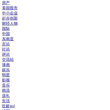
房产
美国股市
中小企业
起步创新
财经人物
国际
中国
东南亚
言论
社论
评论
交流站
漫画
娱乐
明星
影视
音乐
韩流
送礼
生活
壮龄go!