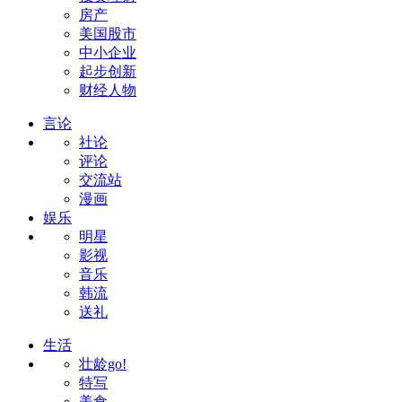
房产
美国股市
中小企业
起步创新
财经人物
言论
社论
评论
交流站
漫画
娱乐
明星
影视
音乐
韩流
送礼
生活
壮龄go!
特写
美食