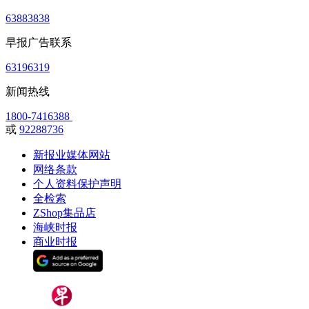
63883838
早报广告联系
63196319
新闻热线
1800-7416388
或
92288736
新报业媒体网站
网络条款
个人资料保护声明
全检索
ZShop集品店
海峡时报
商业时报