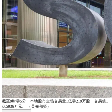
截至9时零5分，本地股市全场交易量1亿零219万股，交易值1
亿5936万元。 （吴先邦摄）