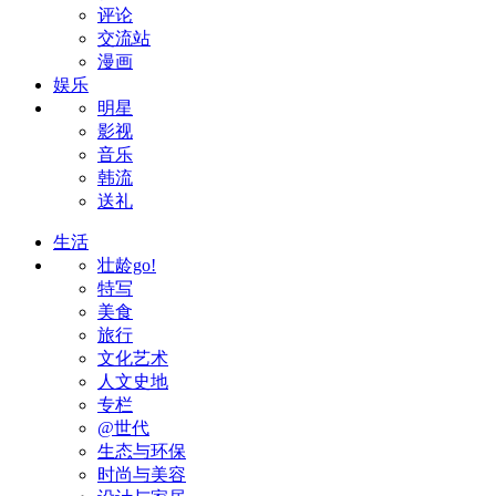
评论
交流站
漫画
娱乐
明星
影视
音乐
韩流
送礼
生活
壮龄go!
特写
美食
旅行
文化艺术
人文史地
专栏
@世代
生态与环保
时尚与美容