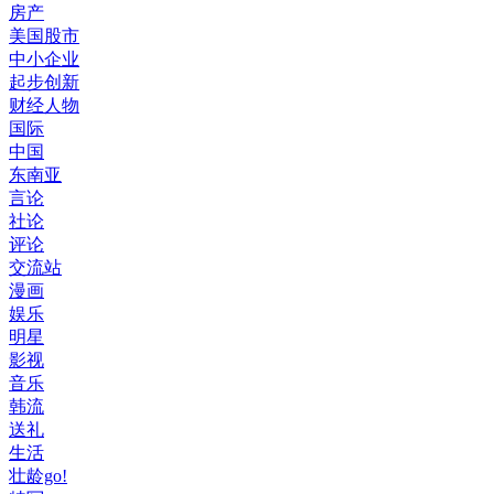
房产
美国股市
中小企业
起步创新
财经人物
国际
中国
东南亚
言论
社论
评论
交流站
漫画
娱乐
明星
影视
音乐
韩流
送礼
生活
壮龄go!