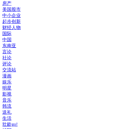
房产
美国股市
中小企业
起步创新
财经人物
国际
中国
东南亚
言论
社论
评论
交流站
漫画
娱乐
明星
影视
音乐
韩流
送礼
生活
壮龄go!