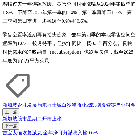
增幅过去一年连续放缓。零售空间租金涨幅从2024年第四季的
1.8%，下降至2025年第一季的1.4%，第二季再降至1.2%，第
三季和第四季进一步减缓至0.9%和0.6%。
零售空置率近期再有抬头迹象。去年第四季的本地零售空间空
置率为1.6%，按月持平，但按年同比上扬0.3个百分点。反映
租赁需求的净吸纳量（net absorption）也跌至负值，截至2025
年底为负5万平方英尺。
新加坡企业发展局
来福士城
白沙浮商业城
凯德投资
零售业
租金
上一篇
新加坡股市星期二开市上涨
下一篇
吉宝太恒恢复派息 全年净可分派收入挫9.6%