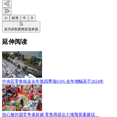
小
标准
中
大
设为谷歌新闻首选来源
延伸阅读
中央区零售租金去年第四季涨0.6% 全年增幅高于2024年
担心被外国竞争者超越 零售商提出七项预算案建议