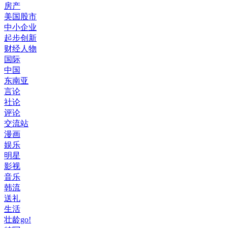
房产
美国股市
中小企业
起步创新
财经人物
国际
中国
东南亚
言论
社论
评论
交流站
漫画
娱乐
明星
影视
音乐
韩流
送礼
生活
壮龄go!