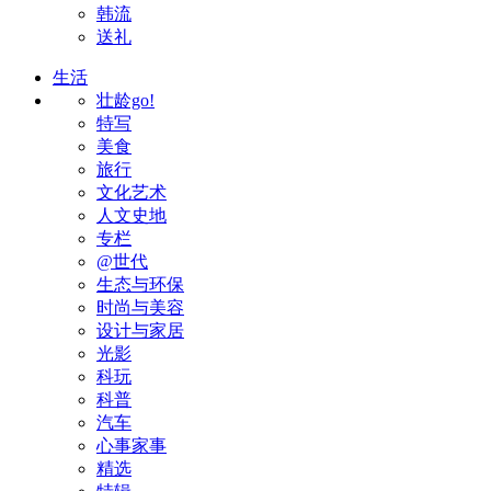
韩流
送礼
生活
壮龄go!
特写
美食
旅行
文化艺术
人文史地
专栏
@世代
生态与环保
时尚与美容
设计与家居
光影
科玩
科普
汽车
心事家事
精选