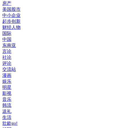
房产
美国股市
中小企业
起步创新
财经人物
国际
中国
东南亚
言论
社论
评论
交流站
漫画
娱乐
明星
影视
音乐
韩流
送礼
生活
壮龄go!