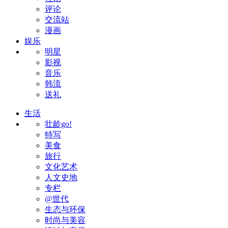
评论
交流站
漫画
娱乐
明星
影视
音乐
韩流
送礼
生活
壮龄go!
特写
美食
旅行
文化艺术
人文史地
专栏
@世代
生态与环保
时尚与美容