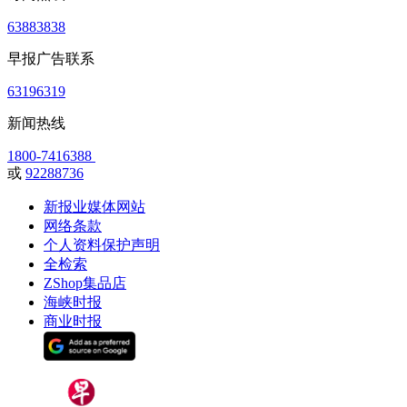
63883838
早报广告联系
63196319
新闻热线
1800-7416388
或
92288736
新报业媒体网站
网络条款
个人资料保护声明
全检索
ZShop集品店
海峡时报
商业时报