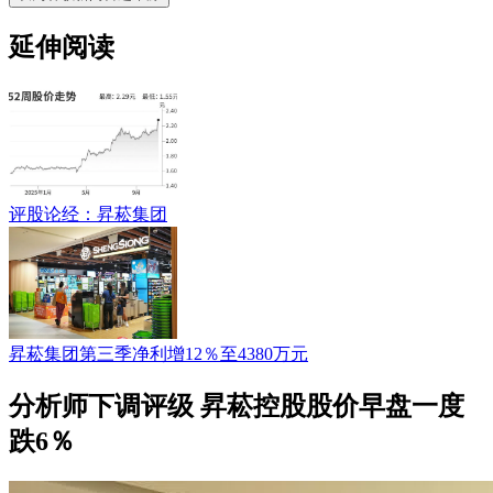
延伸阅读
评股论经：昇菘集团
昇菘集团第三季净利增12％至4380万元
分析师下调评级 昇菘控股股价早盘一度
跌6％