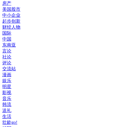
房产
美国股市
中小企业
起步创新
财经人物
国际
中国
东南亚
言论
社论
评论
交流站
漫画
娱乐
明星
影视
音乐
韩流
送礼
生活
壮龄go!