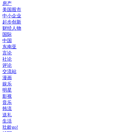
房产
美国股市
中小企业
起步创新
财经人物
国际
中国
东南亚
言论
社论
评论
交流站
漫画
娱乐
明星
影视
音乐
韩流
送礼
生活
壮龄go!