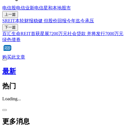
电信股
电信业
新电信
星和
本地股市
上一篇
SREIT本轮财报稳健 但股价回报今年迄今承压
下一篇
百汇生命REIT首获星展7200万元社会贷款 并将发行7000万元
绿色债券
购买此文章
最新
热门
Loading...
更多消息