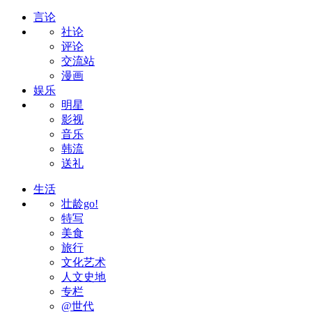
言论
社论
评论
交流站
漫画
娱乐
明星
影视
音乐
韩流
送礼
生活
壮龄go!
特写
美食
旅行
文化艺术
人文史地
专栏
@世代