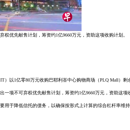
献售计划，筹资约1亿9660万元，资助这项收购计划。 （取自Paya
ommercial REIT）以1亿零80万元收购巴耶利峇中心购物商场（PL
出一项不可弃权优先献售计划，筹资约1亿9660万元，资助这项
要用于降低信托的债务，以确保按形式上计算的综合杠杆率维持在3