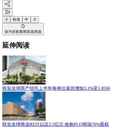
小
标准
中
大
设为谷歌新闻首选来源
延伸阅读
联实全球商产信托上半年每单位派息增加3.1%至1.85分
联实全球商业REIT以近2.5亿元 收购PLQ商场70%股权