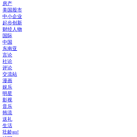
房产
美国股市
中小企业
起步创新
财经人物
国际
中国
东南亚
言论
社论
评论
交流站
漫画
娱乐
明星
影视
音乐
韩流
送礼
生活
壮龄go!