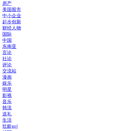
房产
美国股市
中小企业
起步创新
财经人物
国际
中国
东南亚
言论
社论
评论
交流站
漫画
娱乐
明星
影视
音乐
韩流
送礼
生活
壮龄go!