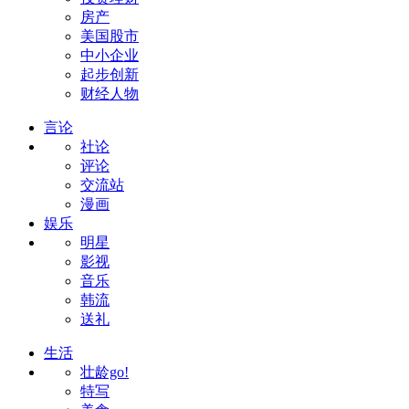
房产
美国股市
中小企业
起步创新
财经人物
言论
社论
评论
交流站
漫画
娱乐
明星
影视
音乐
韩流
送礼
生活
壮龄go!
特写