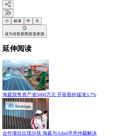
小
标准
中
大
设为谷歌新闻首选来源
延伸阅读
海庭脱售资产省5000万元 开盘股价猛涨3.7%
合作项目出现分歧 海庭与Aibel寻求仲裁解决