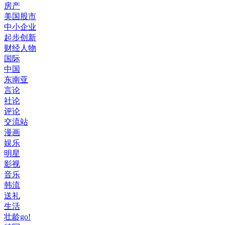
房产
美国股市
中小企业
起步创新
财经人物
国际
中国
东南亚
言论
社论
评论
交流站
漫画
娱乐
明星
影视
音乐
韩流
送礼
生活
壮龄go!