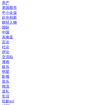
房产
美国股市
中小企业
起步创新
财经人物
国际
中国
东南亚
言论
社论
评论
交流站
漫画
娱乐
明星
影视
音乐
韩流
送礼
生活
壮龄go!