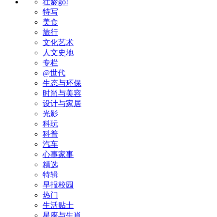
壮龄go!
特写
美食
旅行
文化艺术
人文史地
专栏
@世代
生态与环保
时尚与美容
设计与家居
光影
科玩
科普
汽车
心事家事
精选
特辑
早报校园
热门
生活贴士
星座与生肖