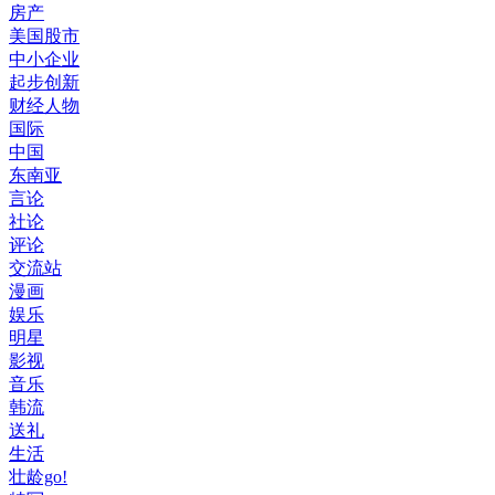
房产
美国股市
中小企业
起步创新
财经人物
国际
中国
东南亚
言论
社论
评论
交流站
漫画
娱乐
明星
影视
音乐
韩流
送礼
生活
壮龄go!