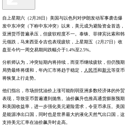
自上星期六（2月28日）美国与以色列对伊朗发动军事袭击爆
发中东冲突（下称中东冲突）以来，美元成为避险资金首选，
亚洲货币普遍承压，但疲软程度不一。泰铢、菲律宾比索和韩
元领跌，马来西亚令吉也表现疲软，上星期五（2月27日）收
盘至今约一周交易期间跌幅介于1.4%至2.5%。
分析师认为，冲突短期内将持续，而亚币继续疲软，但仍预期
局势最终将缓和，年内汇市将趋于稳定，
人民币
和
新元
等亚币
将恢复上行走势。
他们指出，市场担忧油价上涨可能削弱亚洲多数经济体的外贸
表现，导致亚币普遍遭到抛售。油价飙升也推高通货膨胀预期
和美国收益率，进一步强化美元避险需求，令亚币承压。美国
是能源净出口国，同时也是世界最大的液化天然气出口国，这
支持美元汇率在油价飙升时走高。