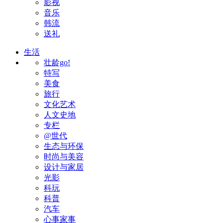
影视
音乐
韩流
送礼
生活
壮龄go!
特写
美食
旅行
文化艺术
人文史地
专栏
@世代
生态与环保
时尚与美容
设计与家居
光影
科玩
科普
汽车
心事家事