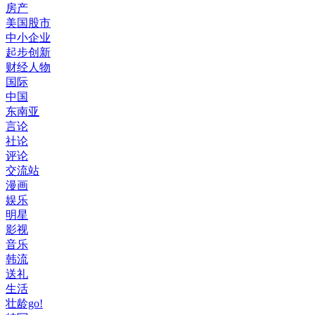
房产
美国股市
中小企业
起步创新
财经人物
国际
中国
东南亚
言论
社论
评论
交流站
漫画
娱乐
明星
影视
音乐
韩流
送礼
生活
壮龄go!