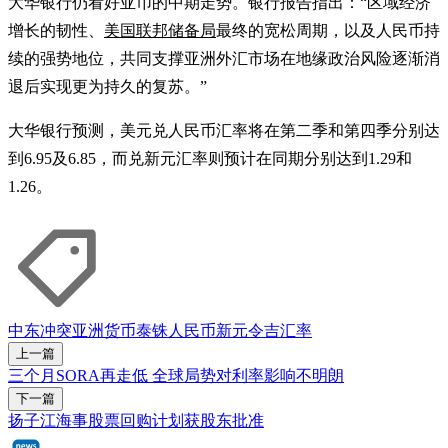
大华银行仍看好亚币的中期走势。银行报告指出：“区域经济
增长的韧性、
美国联邦储备局
最终的宽松周期，以及人民币持
续的强势地位，共同支撑亚洲外汇市场在地缘政治风险逐渐消
退后实现更为持久的复苏。”
大华银行预测，美元兑人民币汇率将在第二季和第四季分别达
到6.95及6.85，而兑新元汇率则预计在同期分别达到1.29和
1.26。
中东冲突
亚洲货币
泰铢
人民币
新元
令吉
汇率
上一篇
三个月SORA再走低 全球局势对利率影响不明朗
下一篇
扬子江海事股票回购计划获股东批准