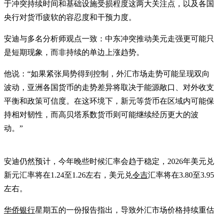
于冲突持续时间和基础设施受损程度这两大关注点，以及各国
央行对货币疲软的容忍度和干预力度。
安迪与多名分析师观点一致：中东冲突推动美元走强更可能只
是短期现象，而非持续的单边上涨趋势。
他说：“如果紧张局势得到控制，外汇市场走势可能呈现双向
波动，亚洲各国货币的走势差异将取决于能源敞口、对外收支
平衡和政策可信度。在这环境下，新元等货币在区域内可能保
持相对韧性，而高贝塔系数货币则可能继续经历更大的波
动。”
安迪仍然预计，今年晚些时候汇率会趋于稳定，2026年美元兑
新元汇率将在1.24至1.26左右，美元兑
令吉
汇率将在3.80至3.95
左右。
华侨银行
星期五的一份报告指出，导致外汇市场价格持续重估