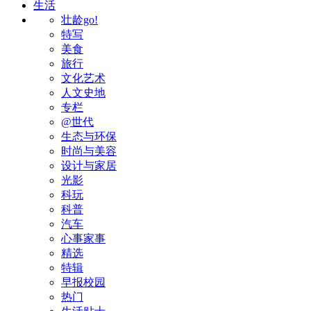
生活
壮龄go!
特写
美食
旅行
文化艺术
人文史地
专栏
@世代
生态与环保
时尚与美容
设计与家居
光影
科玩
科普
汽车
心事家事
精选
特辑
早报校园
热门