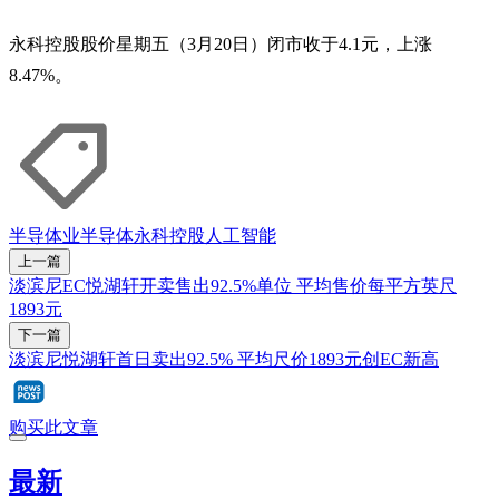
永科控股股价星期五（3月20日）闭市收于4.1元，上涨
8.47%。
半导体业
半导体
永科控股
人工智能
上一篇
淡滨尼EC悦湖轩开卖售出92.5%单位 平均售价每平方英尺
1893元
下一篇
淡滨尼悦湖轩首日卖出92.5% 平均尺价1893元创EC新高
购买此文章
最新