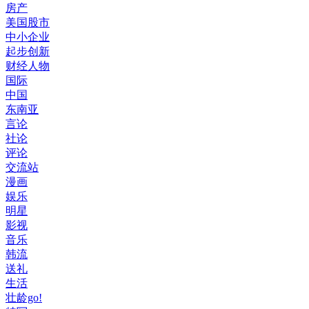
房产
美国股市
中小企业
起步创新
财经人物
国际
中国
东南亚
言论
社论
评论
交流站
漫画
娱乐
明星
影视
音乐
韩流
送礼
生活
壮龄go!