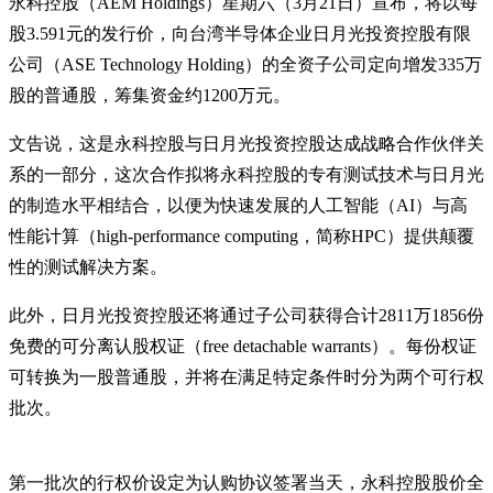
永科控股（AEM Holdings）星期六（3月21日）宣布，将以每
股3.591元的发行价，向台湾半导体企业日月光投资控股有限
公司（ASE Technology Holding）的全资子公司定向增发335万
股的普通股，筹集资金约1200万元。
文告说，这是永科控股与日月光投资控股达成战略合作伙伴关
系的一部分，这次合作拟将永科控股的专有测试技术与日月光
的制造水平相结合，以便为快速发展的人工智能（AI）与高
性能计算（high-performance computing，简称HPC）提供颠覆
性的测试解决方案。
此外，日月光投资控股还将通过子公司获得合计2811万1856份
免费的可分离认股权证（free detachable warrants）。每份权证
可转换为一股普通股，并将在满足特定条件时分为两个可行权
批次。
第一批次的行权价设定为认购协议签署当天，永科控股股价全