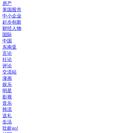
房产
美国股市
中小企业
起步创新
财经人物
国际
中国
东南亚
言论
社论
评论
交流站
漫画
娱乐
明星
影视
音乐
韩流
送礼
生活
壮龄go!