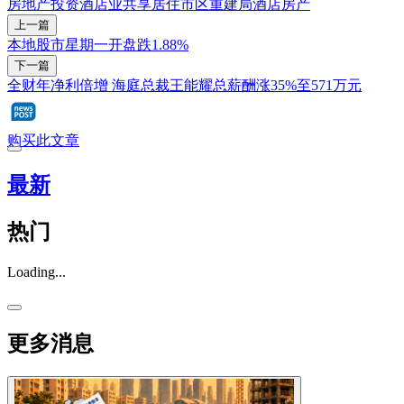
房地产投资
酒店业
共享居住
市区重建局
酒店
房产
上一篇
本地股市星期一开盘跌1.88%
下一篇
全财年净利倍增 海庭总裁王能耀总薪酬涨35%至571万元
购买此文章
最新
热门
Loading...
更多消息