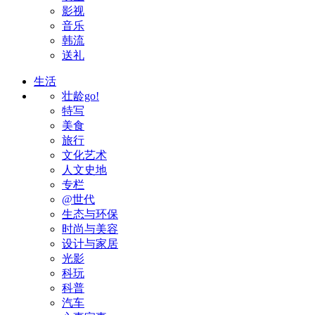
影视
音乐
韩流
送礼
生活
壮龄go!
特写
美食
旅行
文化艺术
人文史地
专栏
@世代
生态与环保
时尚与美容
设计与家居
光影
科玩
科普
汽车