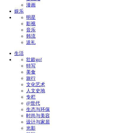
漫画
娱乐
明星
影视
音乐
韩流
送礼
生活
壮龄go!
特写
美食
旅行
文化艺术
人文史地
专栏
@世代
生态与环保
时尚与美容
设计与家居
光影