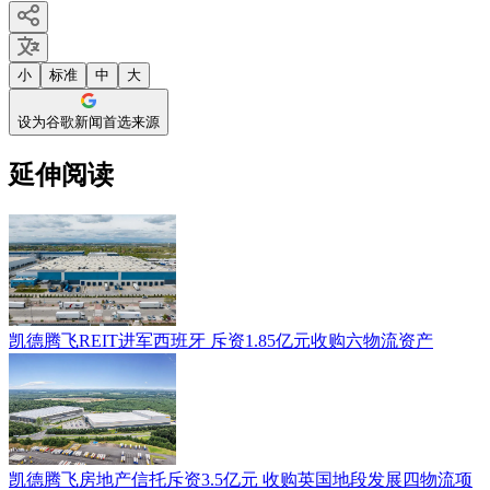
小
标准
中
大
设为谷歌新闻首选来源
延伸阅读
凯德腾飞REIT进军西班牙 斥资1.85亿元收购六物流资产
凯德腾飞房地产信托斥资3.5亿元 收购英国地段发展四物流项