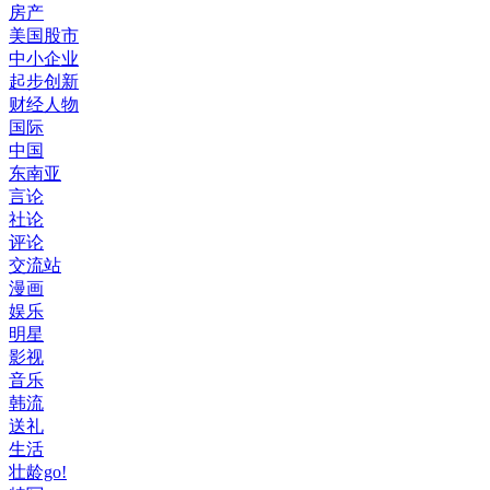
房产
美国股市
中小企业
起步创新
财经人物
国际
中国
东南亚
言论
社论
评论
交流站
漫画
娱乐
明星
影视
音乐
韩流
送礼
生活
壮龄go!