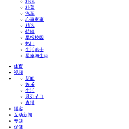
科玩
科普
汽车
心事家事
精选
特辑
早报校园
热门
生活贴士
星座与生肖
体育
视频
新闻
娱乐
生活
系列节目
直播
播客
互动新闻
专题
保健