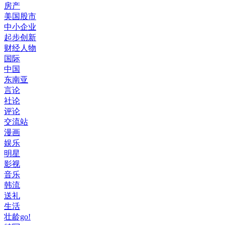
房产
美国股市
中小企业
起步创新
财经人物
国际
中国
东南亚
言论
社论
评论
交流站
漫画
娱乐
明星
影视
音乐
韩流
送礼
生活
壮龄go!