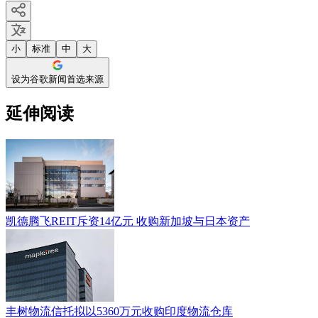
小
标准
中
大
设为谷歌新闻首选来源
延伸阅读
凯德腾飞REIT斥资14亿元 收购新加坡与日本资产
丰树物流信托拟以5360万元收购印度物流仓库