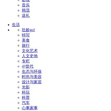
音乐
韩流
送礼
生活
壮龄go!
特写
美食
旅行
文化艺术
人文史地
专栏
@世代
生态与环保
时尚与美容
设计与家居
光影
科玩
科普
汽车
心事家事