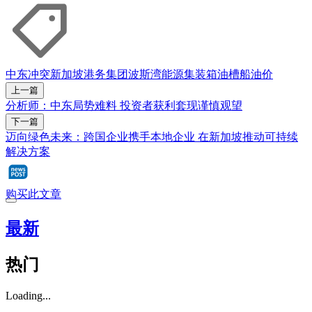
中东冲突
新加坡港务集团
波斯湾
能源
集装箱
油槽船
油价
上一篇
分析师：中东局势难料 投资者获利套现谨慎观望
下一篇
迈向绿色未来：跨国企业携手本地企业 在新加坡推动可持续
解决方案
购买此文章
最新
热门
Loading...