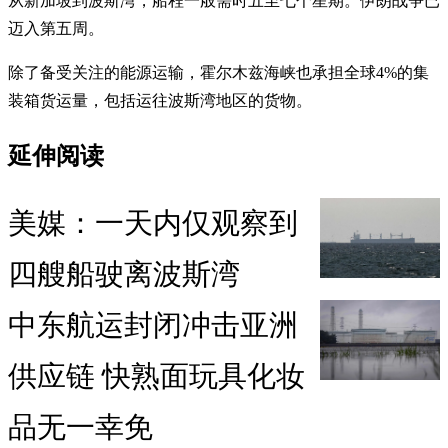
从新加坡到波斯湾，船程一般需时五至七个星期。伊朗战争已
迈入第五周。
除了备受关注的能源运输，霍尔木兹海峡也承担全球4%的集
装箱货运量，包括运往波斯湾地区的货物。
延伸阅读
美媒：一天内仅观察到
四艘船驶离波斯湾
中东航运封闭冲击亚洲
供应链 快熟面玩具化妆
品无一幸免