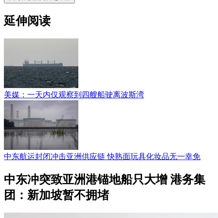
延伸阅读
美媒：一天内仅观察到四艘船驶离波斯湾
中东航运封闭冲击亚洲供应链 快熟面玩具化妆品无一幸免
中东冲突致亚洲港锚地船只大增 港务集
团：新加坡暂不拥堵