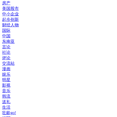
房产
美国股市
中小企业
起步创新
财经人物
国际
中国
东南亚
言论
社论
评论
交流站
漫画
娱乐
明星
影视
音乐
韩流
送礼
生活
壮龄go!