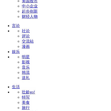
美国股市
中小企业
起步创新
财经人物
言论
社论
评论
交流站
漫画
娱乐
明星
影视
音乐
韩流
送礼
生活
壮龄go!
特写
美食
旅行