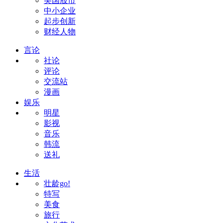
美国股市
中小企业
起步创新
财经人物
言论
社论
评论
交流站
漫画
娱乐
明星
影视
音乐
韩流
送礼
生活
壮龄go!
特写
美食
旅行