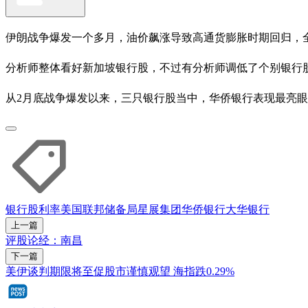
伊朗战争爆发一个多月，油价飙涨导致高通货膨胀时期回归，
分析师整体看好新加坡银行股，不过有分析师调低了个别银行
从2月底战争爆发以来，三只银行股当中，华侨银行表现最亮眼，截至
银行股
利率
美国联邦储备局
星展集团
华侨银行
大华银行
上一篇
评股论经：南昌
下一篇
美伊谈判期限将至促股市谨慎观望 海指跌0.29%