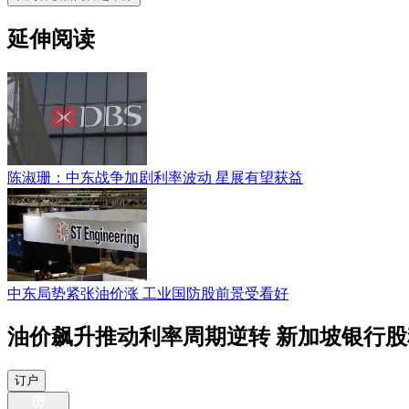
延伸阅读
陈淑珊：中东战争加剧利率波动 星展有望获益
中东局势紧张油价涨 工业国防股前景受看好
油价飙升推动利率周期逆转 新加坡银行
订户