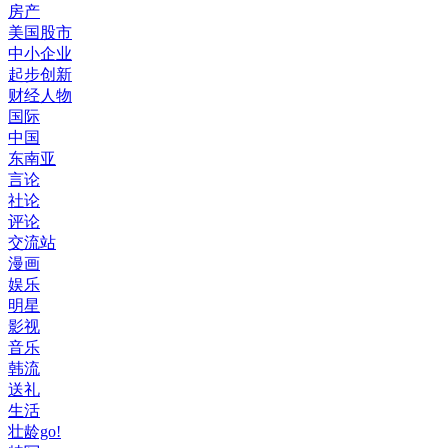
房产
美国股市
中小企业
起步创新
财经人物
国际
中国
东南亚
言论
社论
评论
交流站
漫画
娱乐
明星
影视
音乐
韩流
送礼
生活
壮龄go!