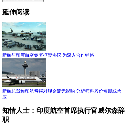
延伸阅读
新航与印度航空签署框架协议 为深入合作铺路
新航总裁称印航亏损对现金流无影响 分析师料股价短期或承
压
知情人士：印度航空首席执行官威尔森辞
职