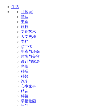
生活
壮龄go!
特写
美食
旅行
文化艺术
人文史地
专栏
@世代
生态与环保
时尚与美容
设计与家居
光影
科玩
科普
汽车
心事家事
精选
特辑
早报校园