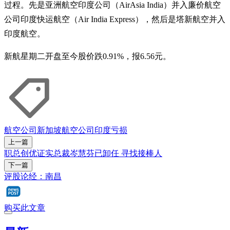
过程。先是亚洲航空印度公司（AirAsia India）并入廉价航空
公司印度快运航空（Air India Express），然后是塔新航空并入
印度航空。
新航星期二开盘至今股价跌0.91%，报6.56元。
航空公司
新加坡航空公司
印度
亏损
上一篇
职总创优证实总裁岑慧芬已卸任 寻找接棒人
下一篇
评股论经：南昌
购买此文章