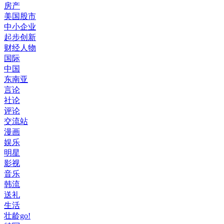
房产
美国股市
中小企业
起步创新
财经人物
国际
中国
东南亚
言论
社论
评论
交流站
漫画
娱乐
明星
影视
音乐
韩流
送礼
生活
壮龄go!