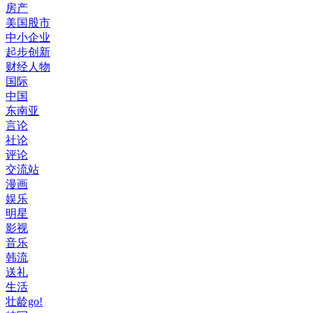
房产
美国股市
中小企业
起步创新
财经人物
国际
中国
东南亚
言论
社论
评论
交流站
漫画
娱乐
明星
影视
音乐
韩流
送礼
生活
壮龄go!