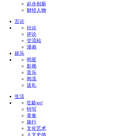
起步创新
财经人物
言论
社论
评论
交流站
漫画
娱乐
明星
影视
音乐
韩流
送礼
生活
壮龄go!
特写
美食
旅行
文化艺术
人文史地