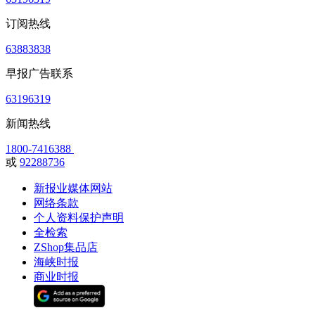
订阅热线
63883838
早报广告联系
63196319
新闻热线
1800-7416388
或
92288736
新报业媒体网站
网络条款
个人资料保护声明
全检索
ZShop集品店
海峡时报
商业时报