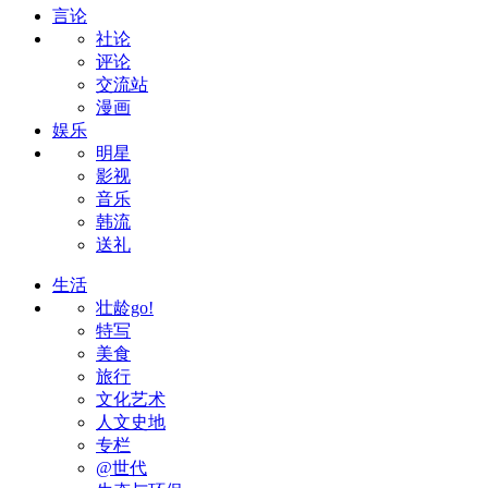
言论
社论
评论
交流站
漫画
娱乐
明星
影视
音乐
韩流
送礼
生活
壮龄go!
特写
美食
旅行
文化艺术
人文史地
专栏
@世代