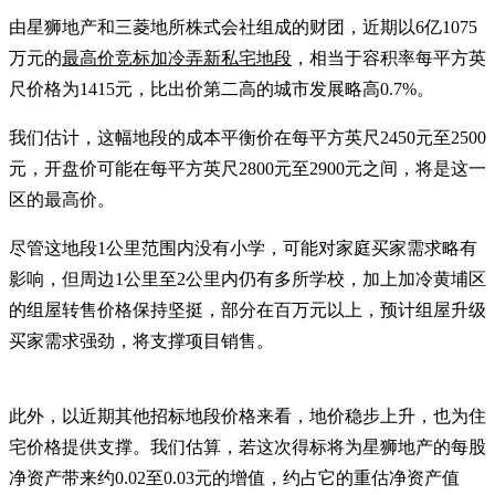
由星狮地产和三菱地所株式会社组成的财团，近期以6亿1075
万元的
最高价竞标加冷弄新私宅地段
，相当于容积率每平方英
尺价格为1415元，比出价第二高的城市发展略高0.7%。
我们估计，这幅地段的成本平衡价在每平方英尺2450元至2500
元，开盘价可能在每平方英尺2800元至2900元之间，将是这一
区的最高价。
尽管这地段1公里范围内没有小学，可能对家庭买家需求略有
影响，但周边1公里至2公里内仍有多所学校，加上加冷黄埔区
的组屋转售价格保持坚挺，部分在百万元以上，预计组屋升级
买家需求强劲，将支撑项目销售。
此外，以近期其他招标地段价格来看，地价稳步上升，也为住
宅价格提供支撑。我们估算，若这次得标将为星狮地产的每股
净资产带来约0.02至0.03元的增值，约占它的重估净资产值