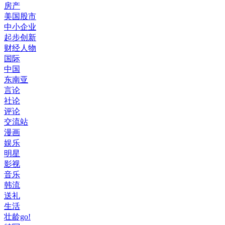
房产
美国股市
中小企业
起步创新
财经人物
国际
中国
东南亚
言论
社论
评论
交流站
漫画
娱乐
明星
影视
音乐
韩流
送礼
生活
壮龄go!