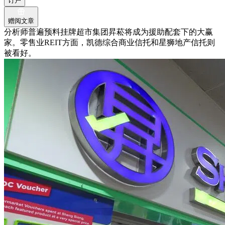
订户
赠阅文章
分析师普遍预料挂牌超市集团昇菘将成为援助配套下的大赢
家。零售业REIT方面，凯德综合商业信托和星狮地产信托则
被看好。