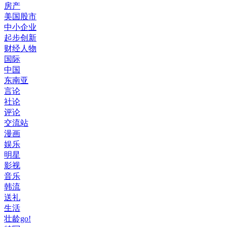
房产
美国股市
中小企业
起步创新
财经人物
国际
中国
东南亚
言论
社论
评论
交流站
漫画
娱乐
明星
影视
音乐
韩流
送礼
生活
壮龄go!