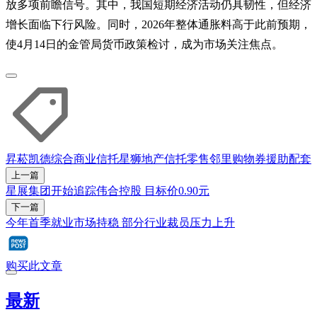
放多项前瞻信号。其中，我国短期经济活动仍具韧性，但经济
增长面临下行风险。同时，2026年整体通胀料高于此前预期，
使4月14日的金管局货币政策检讨，成为市场关注焦点。
昇菘
凯德综合商业信托
星狮地产信托
零售
邻里购物券
援助配套
上一篇
星展集团开始追踪伟合控股 目标价0.90元
下一篇
今年首季就业市场持稳 部分行业裁员压力上升
购买此文章
最新