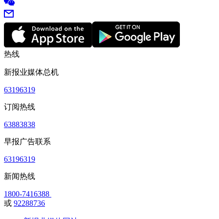
热线
新报业媒体总机
63196319
订阅热线
63883838
早报广告联系
63196319
新闻热线
1800-7416388
或
92288736