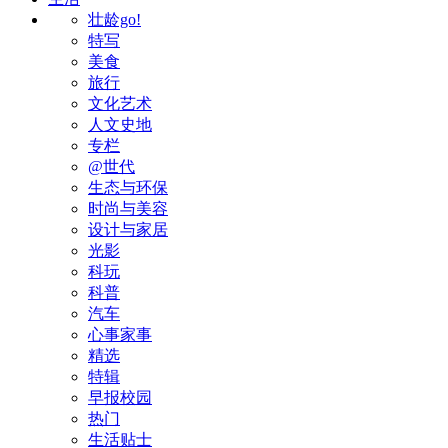
壮龄go!
特写
美食
旅行
文化艺术
人文史地
专栏
@世代
生态与环保
时尚与美容
设计与家居
光影
科玩
科普
汽车
心事家事
精选
特辑
早报校园
热门
生活贴士