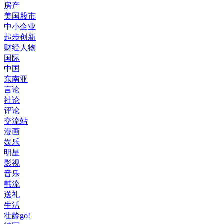
房产
美国股市
中小企业
起步创新
财经人物
国际
中国
东南亚
言论
社论
评论
交流站
漫画
娱乐
明星
影视
音乐
韩流
送礼
生活
壮龄go!