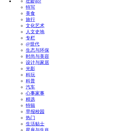
壮龄go!
特写
美食
旅行
文化艺术
人文史地
专栏
@世代
生态与环保
时尚与美容
设计与家居
光影
科玩
科普
汽车
心事家事
精选
特辑
早报校园
热门
生活贴士
星座与生肖