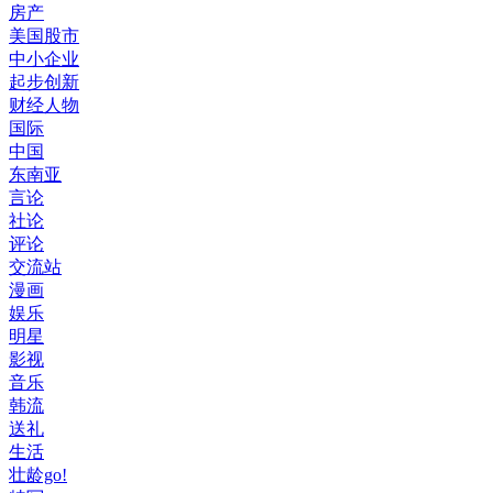
房产
美国股市
中小企业
起步创新
财经人物
国际
中国
东南亚
言论
社论
评论
交流站
漫画
娱乐
明星
影视
音乐
韩流
送礼
生活
壮龄go!