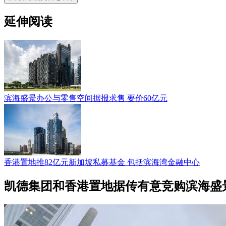
延伸阅读
滨海盛景办公与零售空间据报求售 要价60亿元
香港置地推82亿元新加坡私募基金 包括滨海湾金融中心
凯德集团和香港置地据传有意竞购滨海盛