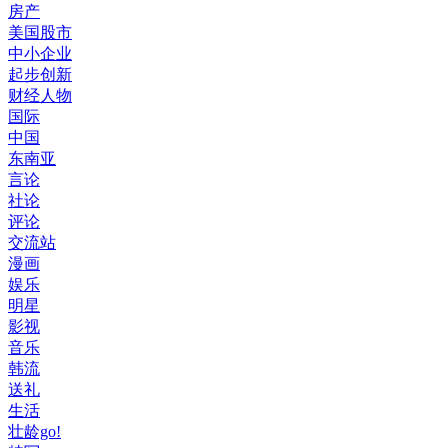
房产
美国股市
中小企业
起步创新
财经人物
国际
中国
东南亚
言论
社论
评论
交流站
漫画
娱乐
明星
影视
音乐
韩流
送礼
生活
壮龄go!