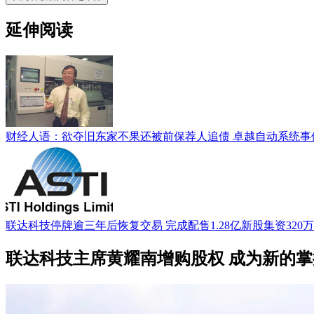
延伸阅读
财经人语：欲夺旧东家不果还被前保荐人追债 卓越自动系统事
联达科技停牌逾三年后恢复交易 完成配售1.28亿新股集资320
联达科技主席黄耀南增购股权 成为新的