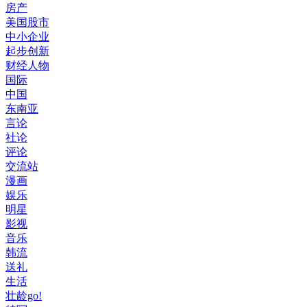
房产
美国股市
中小企业
起步创新
财经人物
国际
中国
东南亚
言论
社论
评论
交流站
漫画
娱乐
明星
影视
音乐
韩流
送礼
生活
壮龄go!