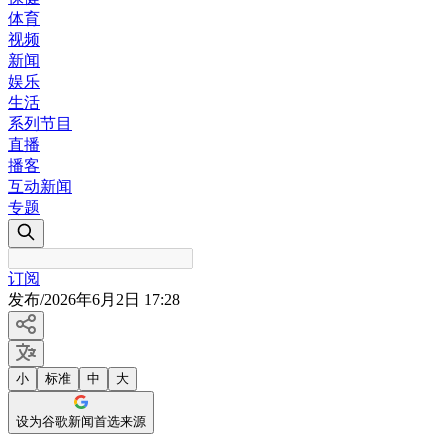
体育
视频
新闻
娱乐
生活
系列节目
直播
播客
互动新闻
专题
订阅
发布
/
2026年6月2日 17:28
小
标准
中
大
设为谷歌新闻首选来源